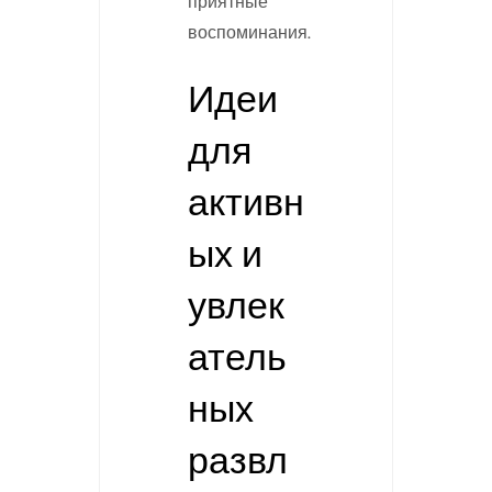
приятные
воспоминания.
Идеи
для
активн
ых и
увлек
атель
ных
развл