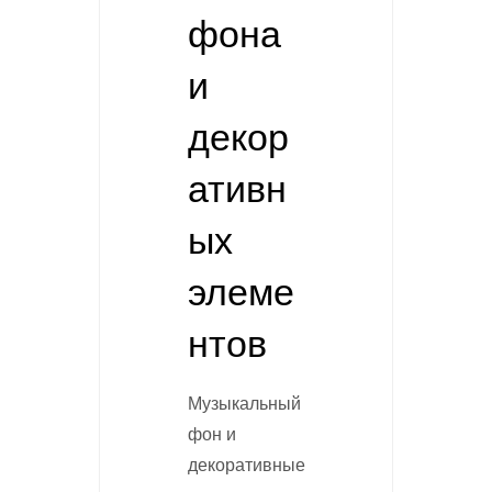
фона
и
декор
ативн
ых
элеме
нтов
Музыкальный
фон и
декоративные