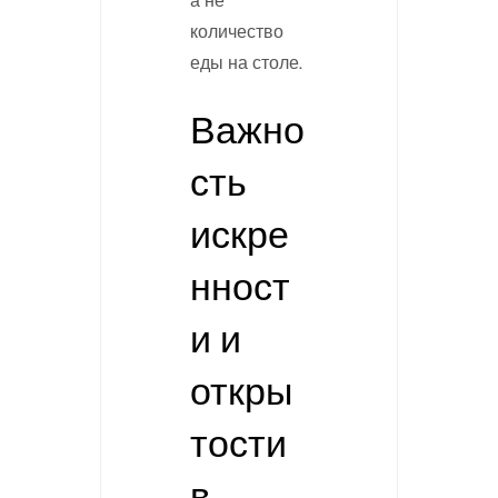
а не
количество
еды на столе.
Важно
сть
искре
нност
и и
откры
тости
в