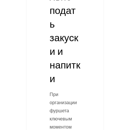
подат
ь
закуск
и и
напитк
и
При
организации
фуршета
ключевым
моментом