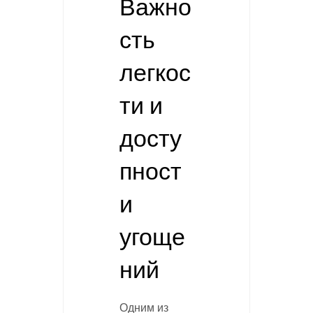
Важно
сть
легкос
ти и
досту
пност
и
угоще
ний
Одним из