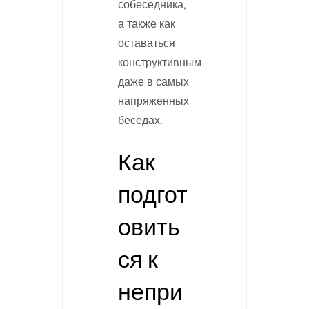
собеседника,
а также как
оставаться
конструктивным
даже в самых
напряженных
беседах.
Как
подгот
овить
ся к
непри