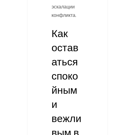
эскалации
конфликта.
Как
остав
аться
споко
йным
и
вежли
вым в