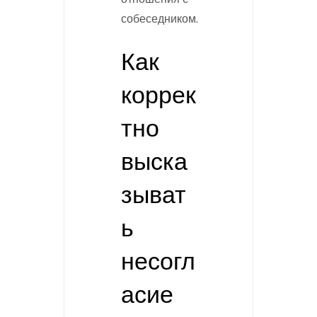
собеседником.
Как
коррек
тно
выска
зыват
ь
несогл
асие