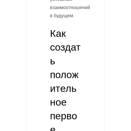
взаимоотношений
в будущем.
Как
создат
ь
полож
итель
ное
перво
е