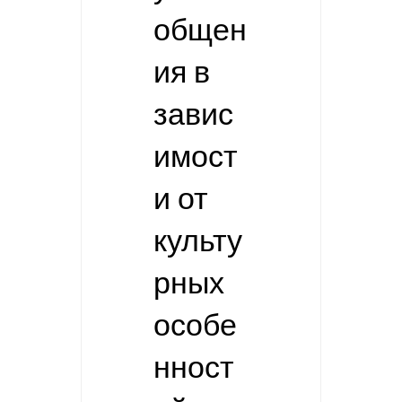
общен
ия в
завис
имост
и от
культу
рных
особе
нност