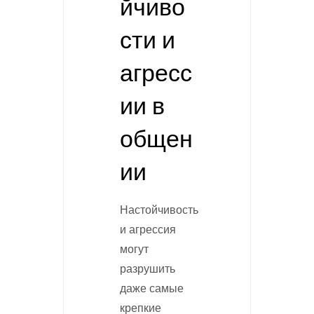
йчиво
сти и
агресс
ии в
общен
ии
Настойчивость
и агрессия
могут
разрушить
даже самые
крепкие