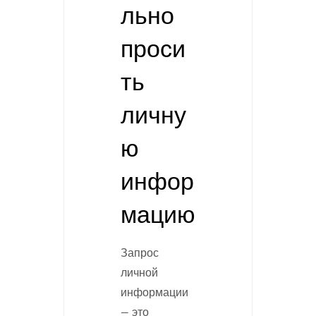
льно
проси
ть
личну
ю
инфор
мацию
Запрос
личной
информации
— это